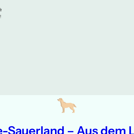
t
!
n
e-Sauerland – Aus dem 