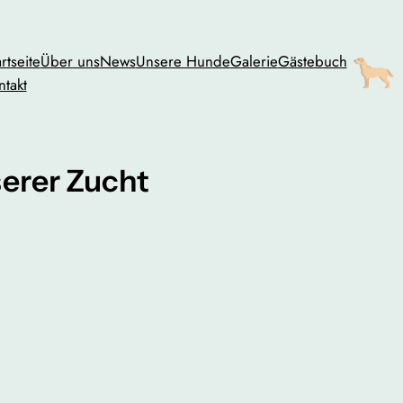
rtseite
Über uns
News
Unsere Hunde
Galerie
Gästebuch
ntakt
erer Zucht