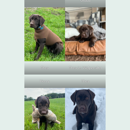
Urlaub
Thea
Thea im Welpenalter
Henry
Thea