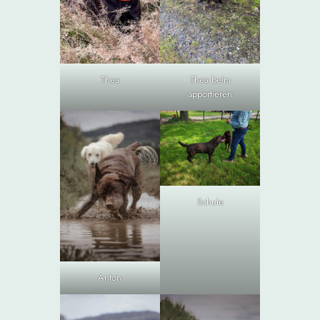
Thea
Thea beim
apportieren
Schule
Anton