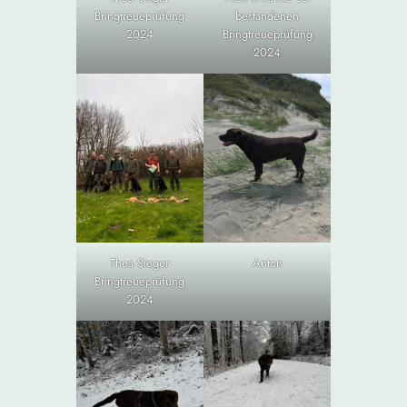
Bringtreueprüfung
bestandenen
2024
Bringtreueprüfung
2024
Thea Sieger
Anton
Bringtreueprüfung
2024