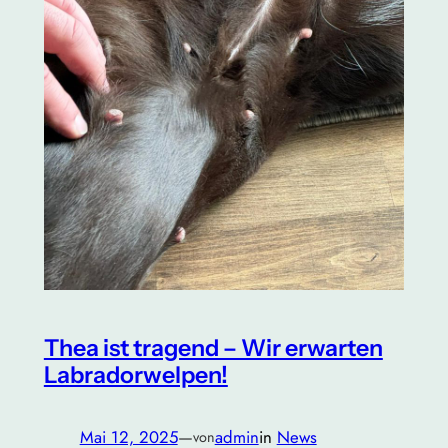
Thea ist tragend – Wir erwarten
Labradorwelpen!
Mai 12, 2025
—
admin
in
News
von